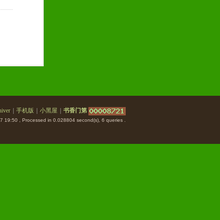
iver
|
手机版
|
小黑屋
|
书香门第
7 19:50
, Processed in 0.028804 second(s), 6 queries .