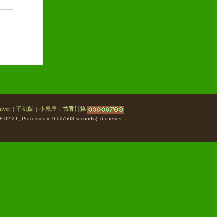
iver
|
手机版
|
小黑屋
|
书香门第
8 02:29
, Processed in 0.027503 second(s), 6 queries .