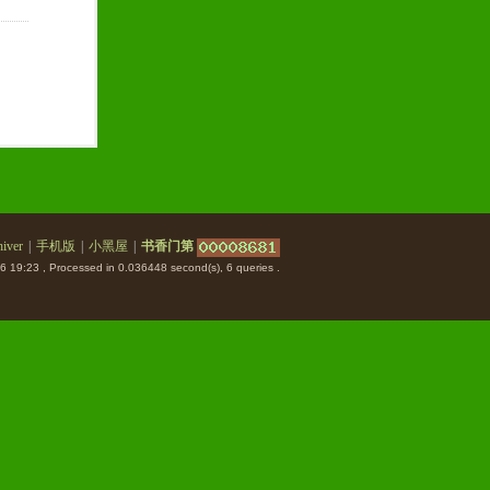
iver
|
手机版
|
小黑屋
|
书香门第
6 19:23
, Processed in 0.036448 second(s), 6 queries .