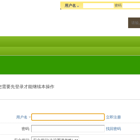
密码
用户名
您需要先登录才能继续本操作
用户名
立即注册
密码:
找回密码